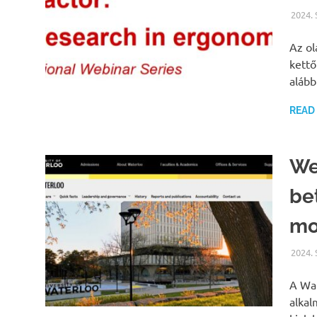
2024.
Az ol
kettő
alább
READ
We
be
mo
2024.
A Wat
alkal