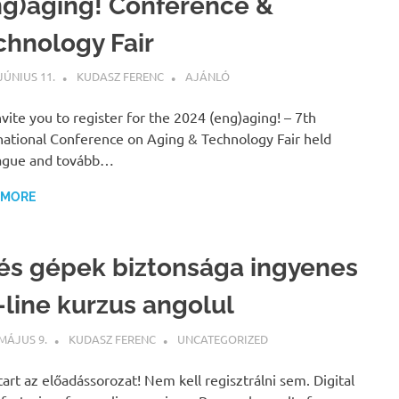
ng)aging! Conference &
chnology Fair
 JÚNIUS 11.
KUDASZ FERENC
AJÁNLÓ
vite you to register for the 2024 (eng)aging! – 7th
national Conference on Aging & Technology Fair held
rague and tovább…
 MORE
 és gépek biztonsága ingyenes
-line kurzus angolul
 MÁJUS 9.
KUDASZ FERENC
UNCATEGORIZED
art az előadássorozat! Nem kell regisztrálni sem. Digital