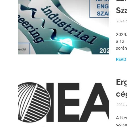
Sz
2024.
2024.
a 12.
sorá
READ
Er
cé
2024.
A Nem
szakm