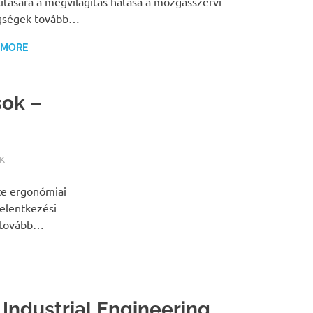
kítására a megvilágítás hatása a mozgásszervi
gségek tovább…
 MORE
sok –
K
te ergonómiai
Jelentkezési
a tovább…
 Industrial Engineering