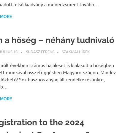
iadott, első kiadvány a menedzsment tovább…
 MORE
n a hőség – néhány tudnivaló
 JÚNIUS 18.
KUDASZ FERENC
SZAKMAI HÍREK
múlt években számos haláleset is kialakult a hőségben
ett munkával összefüggésben Magyarországon. Mindez
őzhető! Sok hasznos anyag áll rendelkezésünkre,
bb…
 MORE
gistration to the 2024