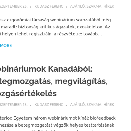
 SZEPTEMBER 25.
KUDASZ FERENC
AJÁNLÓ
,
SZAKMAI HÍREK
asz ergonómiai társaság webinárium sorozatából még
 maradt: biztonság kritikus ágazatok, exoskeleton. Az
i helyen lehet regisztrálni a részvételre: tovább…
 MORE
bináriumok Kanadából:
tegmozgatás, megvilágítás,
zgásértékelés
 SZEPTEMBER 13.
KUDASZ FERENC
AJÁNLÓ
,
SZAKMAI HÍREK
erloo Egyetem három webináriumot kínál: biofeedback
mazása a betegmozgatást végzők helyes testtartásának