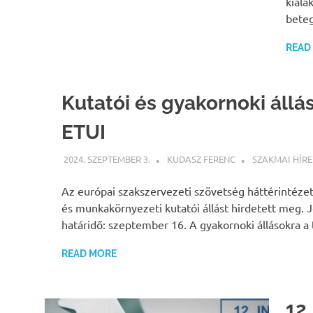
kiala
bete
READ
Kutatói és gyakornoki állá
ETUI
2024. SZEPTEMBER 3.
KUDASZ FERENC
SZAKMAI HÍRE
Az európai szakszervezeti szövetség háttérintéze
és munkakörnyezeti kutatói állást hirdetett meg. 
határidő: szeptember 16. A gyakornoki állásokra 
READ MORE
12.