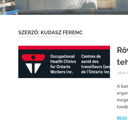
SZERZŐ:
KUDASZ FERENC
Rö
te
2024.
A kan
ergon
megel
tová
READ