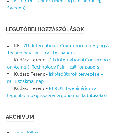
67th CREE Council Meeting (Gothenburg,
Sweden)
LEGUTÓBBI HOZZÁSZÓLÁSOK
KF
-
7th International Conference on Aging &
Technology Fair – call for papers
Kudász Ferenc
-
7th International Conference
on Aging & Technology Fair – call for papers
Kudasz Ferenc
-
Iskolabútorok tervezése –
MET szakmai nap
Kudasz Ferenc
-
PEROSH webinárium a
legújabb mozgásszervi ergonómiai kutatásokról
ARCHÍVUM
2026. július