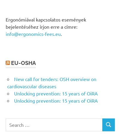
Ergonómiával kapcsolatos események
bejelentéséhez írjon erre a címre:
info@ergonomics-fees.eu
.
EU-OSHA
New call for tenders: OSH overview on
cardiovascular diseases
Unlocking prevention: 15 years of OiRA
Unlocking prevention: 15 years of OiRA
Search
SEARCH
for: