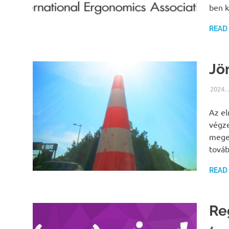
ben k
READ
Jö
2024.
Az el
végz
megel
tová
READ
Re