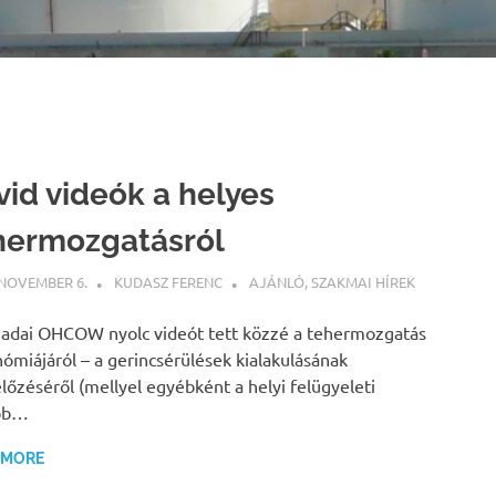
vid videók a helyes
hermozgatásról
 NOVEMBER 6.
KUDASZ FERENC
AJÁNLÓ
,
SZAKMAI HÍREK
adai OHCOW nyolc videót tett közzé a tehermozgatás
ómiájáról – a gerincsérülések kialakulásának
őzéséről (mellyel egyébként a helyi felügyeleti
bb…
 MORE