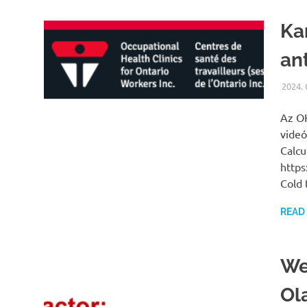
Ka
an
2024.
Az OH
videó
Calcu
https
Cold
READ
We
Ol