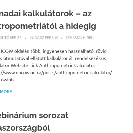
nadai kalkulátorok – az
tropometriától a hidegig
 OKTÓBER 24.
KUDASZ FERENC
SZAKMAI HÍREK
COW oldalán több, ingyenesen használható, rövid
s útmutatóval ellátott kalkulátor áll rendelkezésre:
lator Website Link Anthropometric Calculator
://www.ohcow.on.ca/posts/anthropometric-calculator/
 tovább…
 MORE
binárium sorozat
aszországból