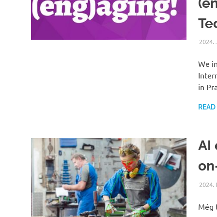
(e
Te
2024.
We in
Inter
in P
READ
AI
on
2024.
Még t