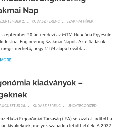
akmai Nap
 SZEPTEMBER 2.
KUDASZ FERENC
SZAKMAI HÍREK
 szeptember 20-án rendezi az MTM Hungária Egyesület
 Industrial Engineering Szakmai Napot. Az előadások
n megismerhető, hogy MTM alapú tovább…
 MORE
gonómia kiadványok –
geknek
 AUGUSZTUS 26.
KUDASZ FERENC
UNCATEGORIZED
zetközi Ergonómiai Társaság (IEA) sorozatot indított a
án kívülieknek, melyek szabadon letölthetőek. A 2022-