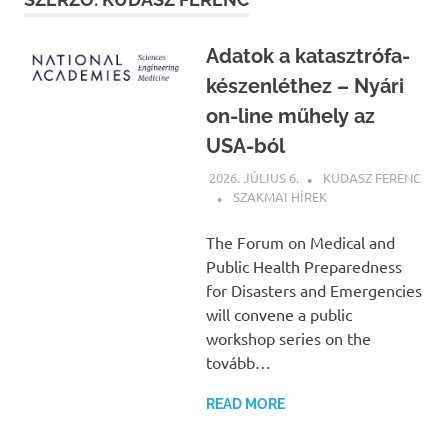
Adatok a katasztrófa-
készenléthez – Nyári
on-line műhely az
USA-ból
2026. JÚLIUS 6.
KUDASZ FERENC
SZAKMAI HÍREK
The Forum on Medical and
Public Health Preparedness
for Disasters and Emergencies
will convene a public
workshop series on the
tovább…
READ MORE