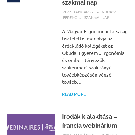
szakmai nap
2026. JANUÁR 22.
KUDASZ
FERENC
SZAKMAI NAP
A Magyar Ergonómiai Társaság
tisztelettel meghívja az
érdeklődő kollégákat az
Óbudai Egyetem „Ergonómia
és emberi tényezők
szakember” szakirányú
továbbképzésén végző
tovább…
READ MORE
Irodák kialakítása –
francia webinárium