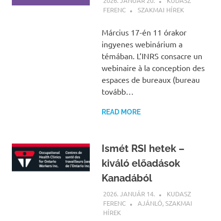
2026. JANUÁR 20.
KUDASZ
FERENC
SZAKMAI HÍREK
Március 17-én 11 órakor
ingyenes webinárium a
témában. L’INRS consacre un
webinaire à la conception des
espaces de bureaux (bureau
tovább…
READ MORE
Ismét RSI hetek –
kiváló előadások
Kanadából
2026. JANUÁR 14.
KUDASZ
FERENC
AJÁNLÓ
,
SZAKMAI
HÍREK