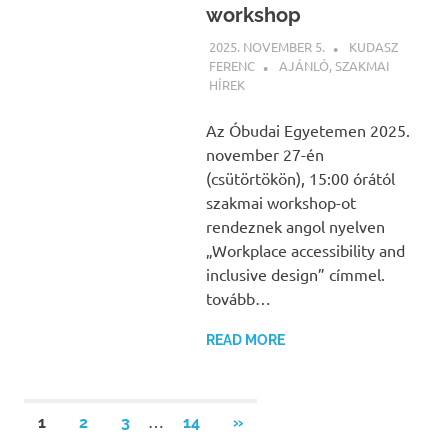
workshop
2025. NOVEMBER 5.
KUDASZ
FERENC
AJÁNLÓ
,
SZAKMAI
HÍREK
Az Óbudai Egyetemen 2025.
november 27-én
(csütörtökön), 15:00 órától
szakmai workshop-ot
rendeznek angol nyelven
„Workplace accessibility and
inclusive design” címmel.
tovább…
READ MORE
Bejegyzések
…
NEXT
1
2
3
14
»
POSTS