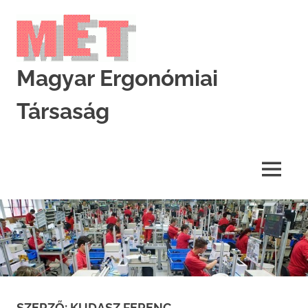
Skip
to
content
Magyar Ergonómiai
Társaság
MET
MENU
SZERZŐ:
KUDASZ FERENC