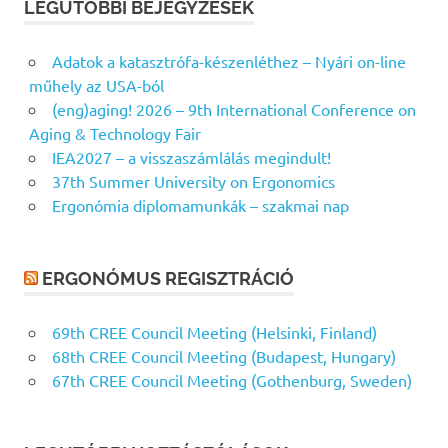
LEGUTÓBBI BEJEGYZÉSEK
Adatok a katasztrófa-készenléthez – Nyári on-line
műhely az USA-ból
(eng)aging! 2026 – 9th International Conference on
Aging & Technology Fair
IEA2027 – a visszaszámlálás megindult!
37th Summer University on Ergonomics
Ergonómia diplomamunkák – szakmai nap
ERGONÓMUS REGISZTRÁCIÓ
69th CREE Council Meeting (Helsinki, Finland)
68th CREE Council Meeting (Budapest, Hungary)
67th CREE Council Meeting (Gothenburg, Sweden)