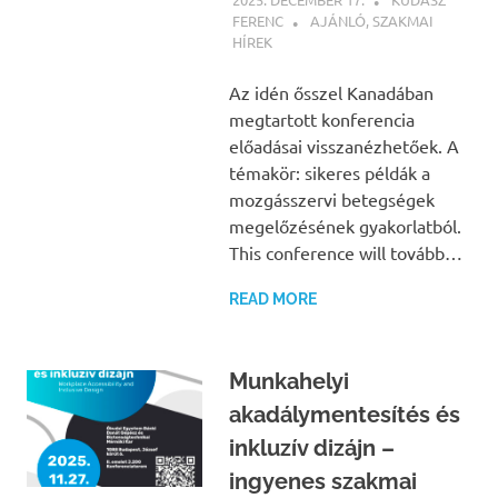
FERENC
AJÁNLÓ
,
SZAKMAI
HÍREK
Az idén ősszel Kanadában
megtartott konferencia
előadásai visszanézhetőek. A
témakör: sikeres példák a
mozgásszervi betegségek
megelőzésének gyakorlatból.
This conference will tovább…
READ MORE
Munkahelyi
akadálymentesítés és
inkluzív dizájn –
ingyenes szakmai