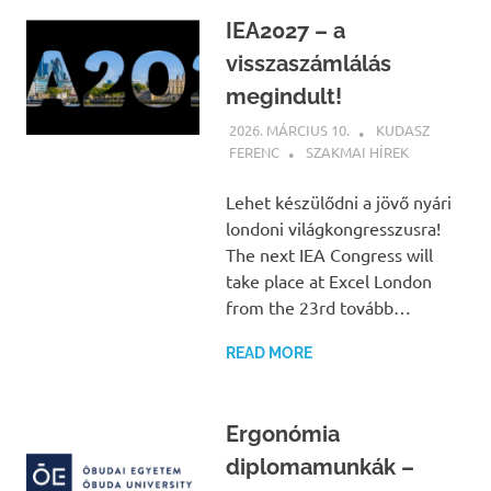
IEA2027 – a
visszaszámlálás
megindult!
2026. MÁRCIUS 10.
KUDASZ
FERENC
SZAKMAI HÍREK
Lehet készülődni a jövő nyári
londoni világkongresszusra!
The next IEA Congress will
take place at Excel London
from the 23rd tovább…
READ MORE
Ergonómia
diplomamunkák –