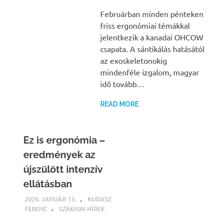
Februárban minden pénteken
friss ergonómiai témákkal
jelentkezik a kanadai OHCOW
csapata. A sántikálás hatásától
az exoskeletonokig
mindenféle izgalom, magyar
idő tovább…
READ MORE
Ez is ergonómia –
eredmények az
újszülött intenzív
ellátásban
2026. JANUÁR 13.
KUDASZ
FERENC
SZAKMAI HÍREK