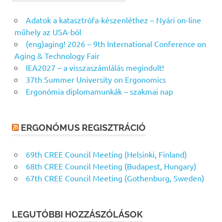
Adatok a katasztrófa-készenléthez – Nyári on-line
műhely az USA-ból
(eng)aging! 2026 – 9th International Conference on
Aging & Technology Fair
IEA2027 – a visszaszámlálás megindult!
37th Summer University on Ergonomics
Ergonómia diplomamunkák – szakmai nap
ERGONÓMUS REGISZTRÁCIÓ
69th CREE Council Meeting (Helsinki, Finland)
68th CREE Council Meeting (Budapest, Hungary)
67th CREE Council Meeting (Gothenburg, Sweden)
LEGUTÓBBI HOZZÁSZÓLÁSOK