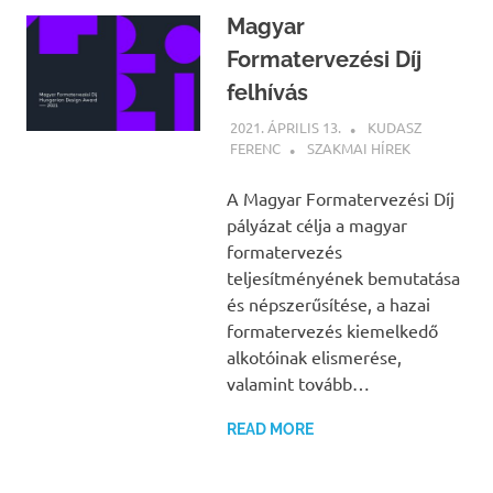
Magyar
Formatervezési Díj
felhívás
2021. ÁPRILIS 13.
KUDASZ
FERENC
SZAKMAI HÍREK
A Magyar Formatervezési Díj
pályázat célja a magyar
formatervezés
teljesítményének bemutatása
és népszerűsítése, a hazai
formatervezés kiemelkedő
alkotóinak elismerése,
valamint tovább…
READ MORE