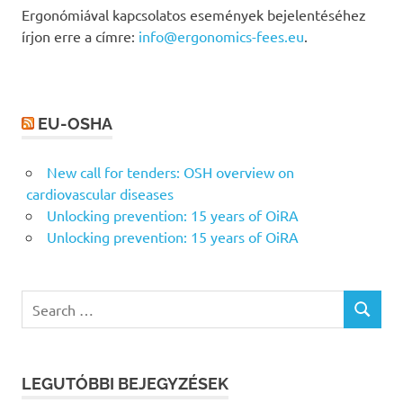
Ergonómiával kapcsolatos események bejelentéséhez
írjon erre a címre:
info@ergonomics-fees.eu
.
EU-OSHA
New call for tenders: OSH overview on
cardiovascular diseases
Unlocking prevention: 15 years of OiRA
Unlocking prevention: 15 years of OiRA
Search
SEARCH
for:
LEGUTÓBBI BEJEGYZÉSEK