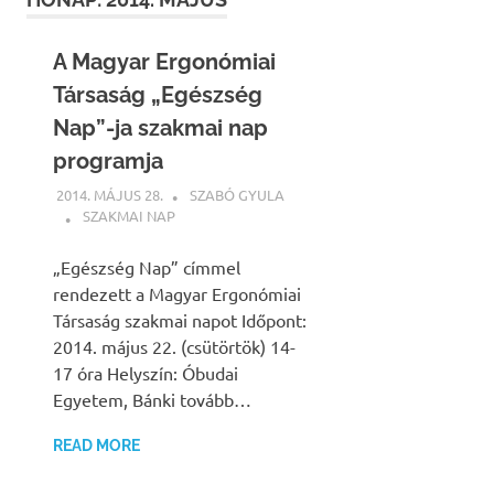
A Magyar Ergonómiai
Társaság „Egészség
Nap”-ja szakmai nap
programja
2014. MÁJUS 28.
SZABÓ GYULA
SZAKMAI NAP
„Egészség Nap” címmel
rendezett a Magyar Ergonómiai
Társaság szakmai napot Időpont:
2014. május 22. (csütörtök) 14-
17 óra Helyszín: Óbudai
Egyetem, Bánki tovább…
READ MORE