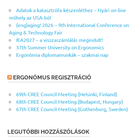
Adatok a katasztrófa-készenléthez – Nyári on-line
műhely az USA-ból
(eng)aging! 2026 – 9th International Conference on
Aging & Technology Fair
IEA2027 – a visszaszámlálás megindult!
37th Summer University on Ergonomics
Ergonómia diplomamunkák – szakmai nap
ERGONÓMUS REGISZTRÁCIÓ
69th CREE Council Meeting (Helsinki, Finland)
68th CREE Council Meeting (Budapest, Hungary)
67th CREE Council Meeting (Gothenburg, Sweden)
LEGUTÓBBI HOZZÁSZÓLÁSOK