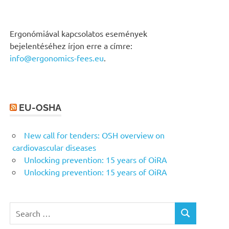
Ergonómiával kapcsolatos események
bejelentéséhez írjon erre a címre:
info@ergonomics-fees.eu
.
EU-OSHA
New call for tenders: OSH overview on
cardiovascular diseases
Unlocking prevention: 15 years of OiRA
Unlocking prevention: 15 years of OiRA
Search
SEARCH
for: