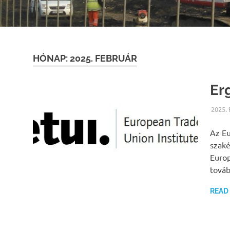
HÓNAP:
2025. FEBRUÁR
Er
2025.
Az Eu
szaké
Europ
tová
READ