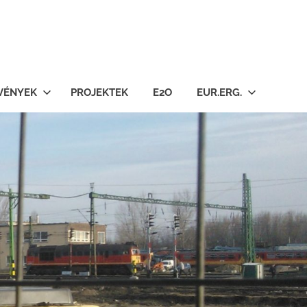
VÉNYEK
PROJEKTEK
E2O
EUR.ERG.