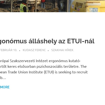
gonómus álláshely az ETUI-nál
 FEBRUÁR 10.
KUDASZ FERENC
SZAKMAI HÍREK
rópai Szakszervezeti Intézet ergonómus kutató-
rtőt keres elsősorban pszichoszociális területre. The
ean Trade Union Institute (ETUI) is seeking to recruit
bb…
 MORE