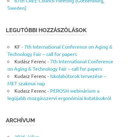
67th CREE Council Meeting (Gothenburg,
Sweden)
LEGUTÓBBI HOZZÁSZÓLÁSOK
KF
-
7th International Conference on Aging &
Technology Fair – call for papers
Kudász Ferenc
-
7th International Conference
on Aging & Technology Fair – call for papers
Kudasz Ferenc
-
Iskolabútorok tervezése –
MET szakmai nap
Kudasz Ferenc
-
PEROSH webinárium a
legújabb mozgásszervi ergonómiai kutatásokról
ARCHÍVUM
2026. július