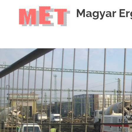
Skip
Magyar Er
to
content
MET