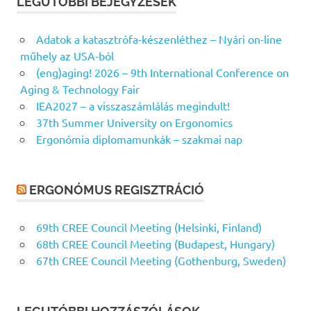
LEGUTÓBBI BEJEGYZÉSEK
Adatok a katasztrófa-készenléthez – Nyári on-line
műhely az USA-ból
(eng)aging! 2026 – 9th International Conference on
Aging & Technology Fair
IEA2027 – a visszaszámlálás megindult!
37th Summer University on Ergonomics
Ergonómia diplomamunkák – szakmai nap
ERGONÓMUS REGISZTRÁCIÓ
69th CREE Council Meeting (Helsinki, Finland)
68th CREE Council Meeting (Budapest, Hungary)
67th CREE Council Meeting (Gothenburg, Sweden)