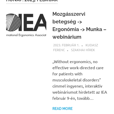
Mozgásszervi
betegség ->
Ergonómia -> Munka –
webinárium
2023. FEBRUÁR 1.
KUDASZ
FERENC
SZAKMAI HÍREK
„Without ergonomics, no
effective work-directed care
for patients with
musculoskeletal disorders”
címmel ingyenes, interaktív
webináriumot hirdetett az IEA
február 9-én, tovább…
READ MORE