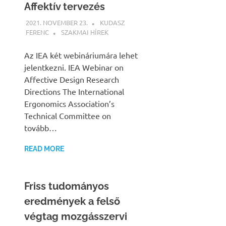
Affektív tervezés
2021. NOVEMBER 23.
KUDASZ
FERENC
SZAKMAI HÍREK
Az IEA két webináriumára lehet
jelentkezni. IEA Webinar on
Affective Design Research
Directions The International
Ergonomics Association’s
Technical Committee on
tovább…
READ MORE
Friss tudományos
eredmények a felső
végtag mozgásszervi