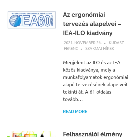
Az ergonómiai
tervezés alapelvei –
IEA-ILO kiadvány
2021. NOVEMBER 26.
KUDASZ
FERENC
SZAKMAI HÍREK
Megjelent az ILO és az IEA
közös kiadványa, mely a
munkafolyamatok ergonómiai
alapú tervezésének alapelveit
tekinti át. A 61 oldalas
tovább…
READ MORE
Felhasználói élmény