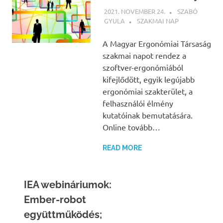
2021. NOVEMBER 24.
SZABÓ
GYULA
SZAKMAI NAP
A Magyar Ergonómiai Társaság
szakmai napot rendez a
szoftver-ergonómiából
kifejlődött, egyik legújabb
ergonómiai szakterület, a
felhasználói élmény
kutatóinak bemutatására.
Online tovább…
READ MORE
IEA webináriumok:
Ember-robot
együttműködés;