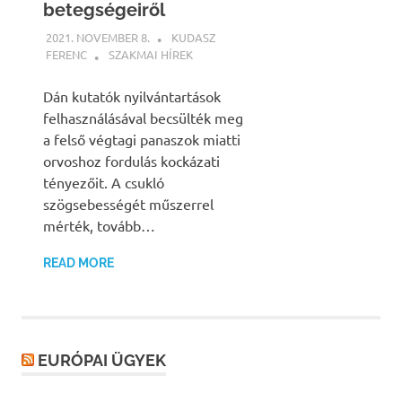
betegségeiről
2021. NOVEMBER 8.
KUDASZ
FERENC
SZAKMAI HÍREK
Dán kutatók nyilvántartások
felhasználásával becsülték meg
a felső végtagi panaszok miatti
orvoshoz fordulás kockázati
tényezőit. A csukló
szögsebességét műszerrel
mérték, tovább…
READ MORE
EURÓPAI ÜGYEK