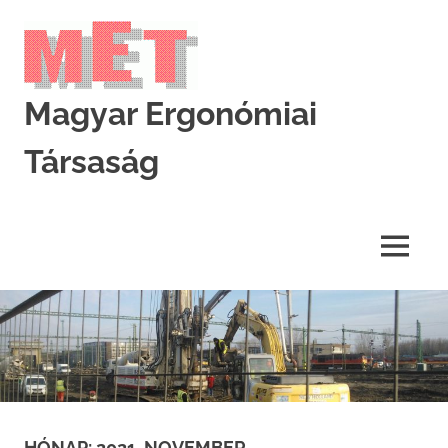
Skip
to
content
Magyar Ergonómiai
Társaság
MET
MENU
HÓNAP:
2021. NOVEMBER