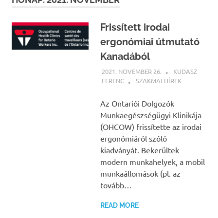
Frissített irodai
ergonómiai útmutató
Kanadából
2021. NOVEMBER 26.
KUDASZ
FERENC
SZAKMAI HÍREK
Az Ontariói Dolgozók
Munkaegészségügyi Klinikája
(OHCOW) frissítette az irodai
ergonómiáról szóló
kiadványát. Bekerültek
modern munkahelyek, a mobil
munkaállomások (pl. az
tovább…
READ MORE