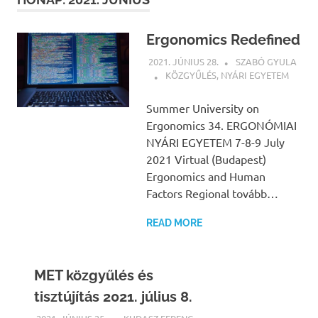
Ergonomics Redefined
2021. JÚNIUS 28.
SZABÓ GYULA
KÖZGYŰLÉS
,
NYÁRI EGYETEM
Summer University on
Ergonomics 34. ERGONÓMIAI
NYÁRI EGYETEM 7-8-9 July
2021 Virtual (Budapest)
Ergonomics and Human
Factors Regional tovább…
READ MORE
MET közgyűlés és
tisztújítás 2021. július 8.