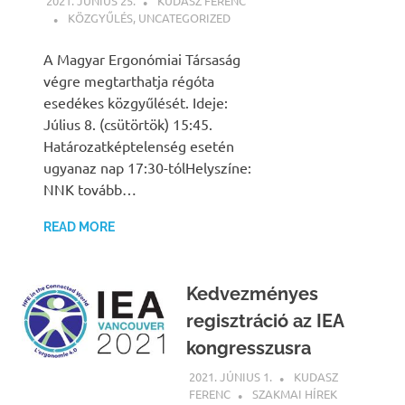
2021. JÚNIUS 25.
KUDASZ FERENC
KÖZGYŰLÉS
,
UNCATEGORIZED
A Magyar Ergonómiai Társaság
végre megtarthatja régóta
esedékes közgyűlését. Ideje:
Július 8. (csütörtök) 15:45.
Határozatképtelenség esetén
ugyanaz nap 17:30-tólHelyszíne:
NNK tovább…
READ MORE
Kedvezményes
regisztráció az IEA
kongresszusra
2021. JÚNIUS 1.
KUDASZ
FERENC
SZAKMAI HÍREK