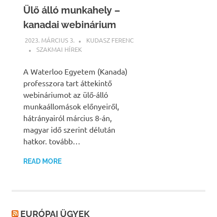
Ülő álló munkahely –
kanadai webinárium
2023. MÁRCIUS 3.
KUDASZ FERENC
SZAKMAI HÍREK
A Waterloo Egyetem (Kanada)
professzora tart áttekintő
webináriumot az ülő-álló
munkaállomások előnyeiről,
hátrányairól március 8-án,
magyar idő szerint délután
hatkor. tovább…
READ MORE
EURÓPAI ÜGYEK