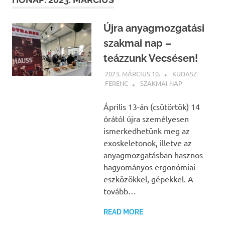
Újra anyagmozgatási
szakmai nap –
teázzunk Vecsésen!
2023. MÁRCIUS 10.
KUDASZ
FERENC
SZAKMAI NAP
Április 13-án (csütörtök) 14
órától újra személyesen
ismerkedhetünk meg az
exoskeletonok, illetve az
anyagmozgatásban hasznos
hagyományos ergonómiai
eszközökkel, gépekkel. A
tovább…
READ MORE