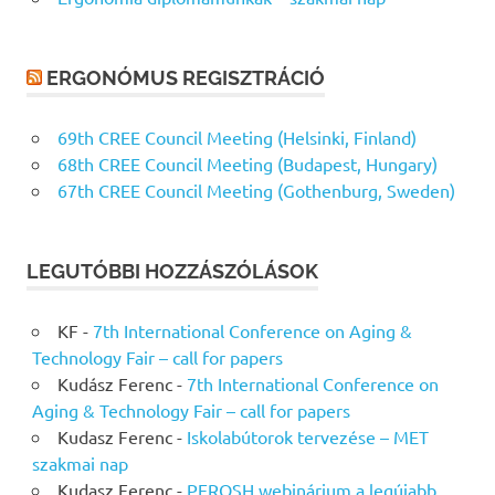
ERGONÓMUS REGISZTRÁCIÓ
69th CREE Council Meeting (Helsinki, Finland)
68th CREE Council Meeting (Budapest, Hungary)
67th CREE Council Meeting (Gothenburg, Sweden)
LEGUTÓBBI HOZZÁSZÓLÁSOK
KF
-
7th International Conference on Aging &
Technology Fair – call for papers
Kudász Ferenc
-
7th International Conference on
Aging & Technology Fair – call for papers
Kudasz Ferenc
-
Iskolabútorok tervezése – MET
szakmai nap
Kudasz Ferenc
-
PEROSH webinárium a legújabb