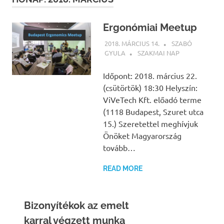
Ergonómiai Meetup
2018. MÁRCIUS 14.
SZABÓ
GYULA
SZAKMAI NAP
Időpont: 2018. március 22.
(csütörtök) 18:30 Helyszín:
ViVeTech Kft. előadó terme
(1118 Budapest, Szuret utca
15.) Szeretettel meghívjuk
Önöket Magyarország
tovább…
READ MORE
Bizonyítékok az emelt
karral végzett munka