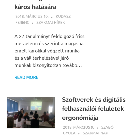
káros hatására
2018. MÁRCIUS 10.
KUDASZ
FERENC
SZAKMAI HÍREK
A 27 tanulmányt feldolgozó friss
metaelemzés szerint a magasba
emelt karokkal végzett munka
és a váll terhelésével járó
munkák bizonyítottan tovább…
READ MORE
Szoftverek és digitális
felhasználói felületek
ergonómiája
2018. MÁRCIUS 9.
SZABÓ
GYULA
SZAKMAI NAP