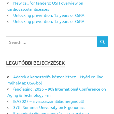
New call for tenders: OSH overview on
cardiovascular diseases
Unlocking prevention: 15 years of OiRA
Unlocking prevention: 15 years of OiRA
Search
SEARCH
for:
LEGUTÓBBI BEJEGYZÉSEK
Adatok a katasztrófa-készenléthez – Nyári on-line
műhely az USA-ból
(eng)aging! 2026 – 9th International Conference on
Aging & Technology Fair
IEA2027 – a visszaszámlálás megindult!
37th Summer University on Ergonomics
Ergonómia diplomamunkák – szakmai nap