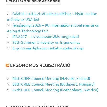
LEGUTÓBBI BEJEGYZÉSEK
Adatok a katasztrófa-készenléthez – Nyári on-line
műhely az USA-ból
(eng)aging! 2026 – 9th International Conference on
Aging & Technology Fair
IEA2027 – a visszaszámlálás megindult!
37th Summer University on Ergonomics
Ergonómia diplomamunkák – szakmai nap
ERGONÓMUS REGISZTRÁCIÓ
69th CREE Council Meeting (Helsinki, Finland)
68th CREE Council Meeting (Budapest, Hungary)
67th CREE Council Meeting (Gothenburg, Sweden)