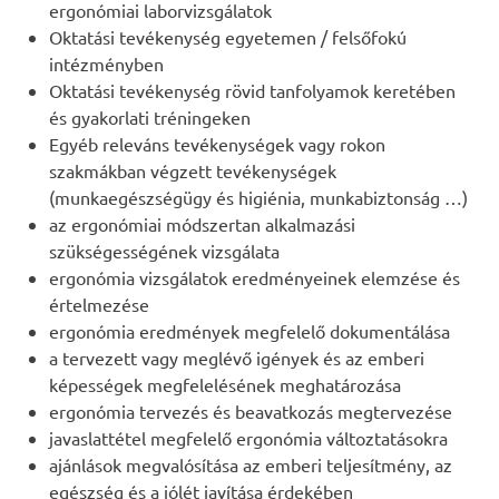
ergonómiai laborvizsgálatok
Oktatási tevékenység egyetemen / felsőfokú
intézményben
Oktatási tevékenység rövid tanfolyamok keretében
és gyakorlati tréningeken
Egyéb releváns tevékenységek vagy rokon
szakmákban végzett tevékenységek
(munkaegészségügy és higiénia, munkabiztonság …)
az ergonómiai módszertan alkalmazási
szükségességének vizsgálata
ergonómia vizsgálatok eredményeinek elemzése és
értelmezése
ergonómia eredmények megfelelő dokumentálása
a tervezett vagy meglévő igények és az emberi
képességek megfelelésének meghatározása
ergonómia tervezés és beavatkozás megtervezése
javaslattétel megfelelő ergonómia változtatásokra
ajánlások megvalósítása az emberi teljesítmény, az
egészség és a jólét javítása érdekében