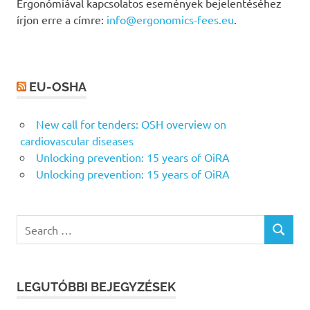
Ergonómiával kapcsolatos események bejelentéséhez
írjon erre a címre:
info@ergonomics-fees.eu
.
EU-OSHA
New call for tenders: OSH overview on
cardiovascular diseases
Unlocking prevention: 15 years of OiRA
Unlocking prevention: 15 years of OiRA
Search
SEARCH
for:
LEGUTÓBBI BEJEGYZÉSEK