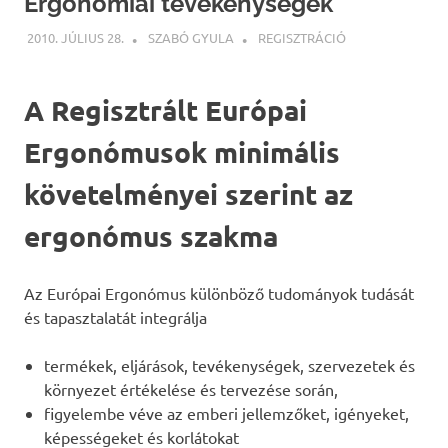
Ergonómiai tevékenységek
2010. JÚLIUS 28.
SZABÓ GYULA
REGISZTRÁCIÓ
A Regisztrált Európai
Ergonómusok minimális
követelményei szerint az
ergonómus szakma
Az Európai Ergonómus különböző tudományok tudását
és tapasztalatát integrálja
termékek, eljárások, tevékenységek, szervezetek és
környezet értékelése és tervezése során,
figyelembe véve az emberi jellemzőket, igényeket,
képességeket és korlátokat