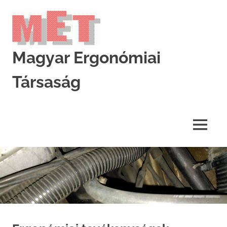
Skip
to
content
Magyar Ergonómiai
Társaság
MET
MENU