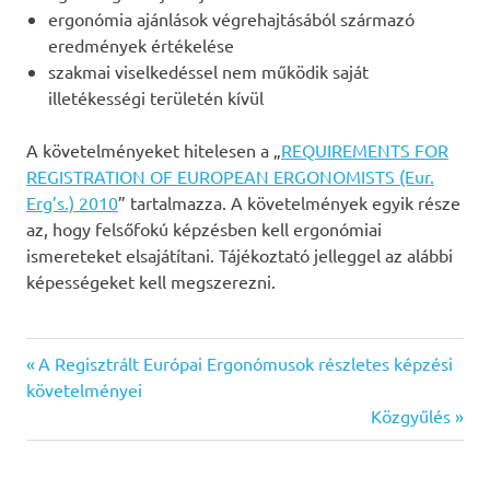
ergonómia ajánlások végrehajtásából származó
eredmények értékelése
szakmai viselkedéssel nem működik saját
illetékességi területén kívül
A követelményeket hitelesen a „
REQUIREMENTS FOR
REGISTRATION OF EUROPEAN ERGONOMISTS (Eur.
Erg’s.) 2010
” tartalmazza. A követelmények egyik része
az, hogy felsőfokú képzésben kell ergonómiai
ismereteket elsajátítani. Tájékoztató jelleggel az alábbi
képességeket kell megszerezni.
oktatás
Previous
Bejegyzés
A Regisztrált Európai Ergonómusok részletes képzési
Post:
követelményei
navigáció
Next
Közgyűlés
Post: