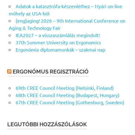
Adatok a katasztrófa-készenléthez – Nyári on-line
műhely az USA-ból
(eng)aging! 2026 – 9th International Conference on
Aging & Technology Fair
IEA2027 – a visszaszámlálás megindult!
37th Summer University on Ergonomics
Ergonómia diplomamunkák – szakmai nap
ERGONÓMUS REGISZTRÁCIÓ
69th CREE Council Meeting (Helsinki, Finland)
68th CREE Council Meeting (Budapest, Hungary)
67th CREE Council Meeting (Gothenburg, Sweden)
LEGUTÓBBI HOZZÁSZÓLÁSOK