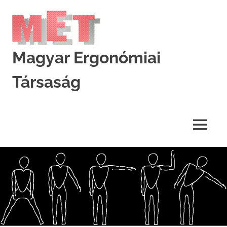
Skip
to
content
Magyar Ergonómiai
Társaság
MET
MENU