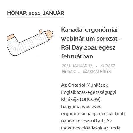
HÓNAP:
2021. JANUÁR
Kanadai ergonómiai
webinárium sorozat –
RSI Day 2021 egész
februárban
2021. JANUÁR 12.
KUDASZ
FERENC
SZAKMAI HÍREK
Az Ontariói Munkások
Foglalkozás-egészségügyi
Klinikája (OHCOW)
hagyományos éves
ergonómiai napja ezúttal több
napon keresztül tart. Az
ingyenes előadások az irodai