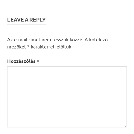
RSI
webinárium
LEAVE A REPLY
Az e-mail címet nem tesszük közzé.
A kötelező
mezőket
*
karakterrel jelöltük
Hozzászólás
*