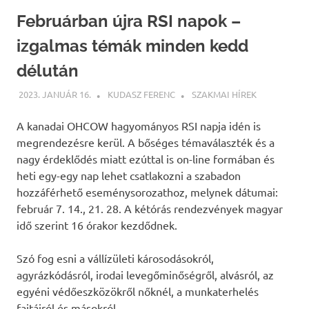
Februárban újra RSI napok –
izgalmas témák minden kedd
délután
2023. JANUÁR 16.
KUDASZ FERENC
SZAKMAI HÍREK
A kanadai OHCOW hagyományos RSI napja idén is
megrendezésre kerül. A bőséges témaválaszték és a
nagy érdeklődés miatt ezúttal is on-line formában és
heti egy-egy nap lehet csatlakozni a szabadon
hozzáférhető eseménysorozathoz, melynek dátumai:
február 7. 14., 21. 28. A kétórás rendezvények magyar
idő szerint 16 órakor kezdődnek.
Szó fog esni a vállízületi károsodásokról,
agyrázkódásról, irodai levegőminőségről, alvásról, az
egyéni védőeszközökről nőknél, a munkaterhelés
fajtáiról és másokról.