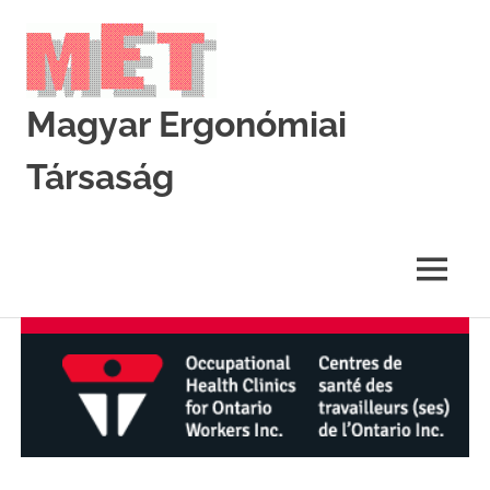
Skip
to
content
Magyar Ergonómiai
Társaság
MET
MENU