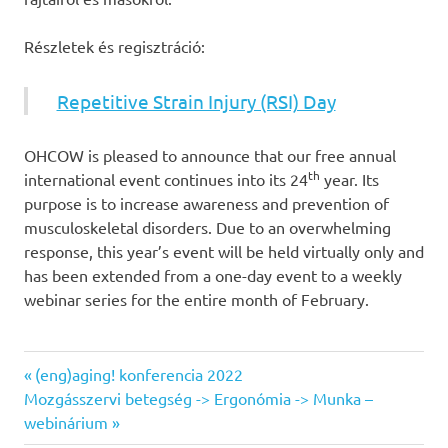
Részletek és regisztráció:
Repetitive Strain Injury (RSI) Day
OHCOW is pleased to announce that our free annual
th
international event continues into its 24
year. Its
purpose is to increase awareness and prevention of
musculoskeletal disorders. Due to an overwhelming
response, this year’s event will be held virtually only and
has been extended from a one-day event to a weekly
webinar series for the entire month of February.
ergonómia
Previous
Bejegyzés
(eng)aging! konferencia 2022
OHCOW
Next
Post:
Mozgásszervi betegség -> Ergonómia -> Munka –
navigáció
Post:
webinárium
on-
line