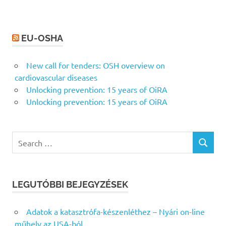
EU-OSHA
New call for tenders: OSH overview on
cardiovascular diseases
Unlocking prevention: 15 years of OiRA
Unlocking prevention: 15 years of OiRA
Search
SEARCH
for:
LEGUTÓBBI BEJEGYZÉSEK
Adatok a katasztrófa-készenléthez – Nyári on-line
műhely az USA-ból