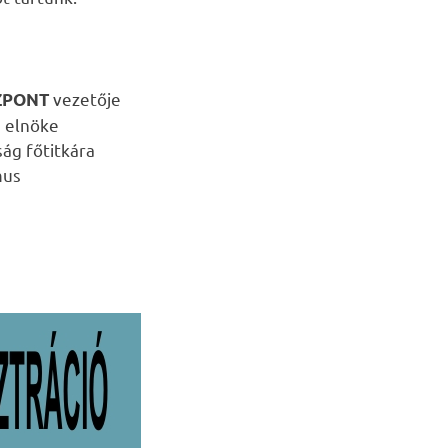
vezetője
ZPONT
g elnöke
ág főtitkára
mus