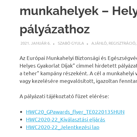
munkahelyek – Helye
pályázathoz
2021. JANUÁR 6.
SZABÓ GYULA
AJÁNLÓ
,
REGISZTRÁCIÓ
Az Európai Munkahelyi Biztonsági és Egészségv
Helyes Gyakorlat Díjak” címmel hirdetett pályá
a teher” kampány részeként. A cél a munkahely
vagy kezelésére megvalósított, igazoltan fennta
A pályázati tájékoztató füzet elérése:
HWC20_GPawards_flyer_TE0220135HUN
HWC2020-22_Kiválasztási eljárás
HWC2020-22_Jelentkezési lap