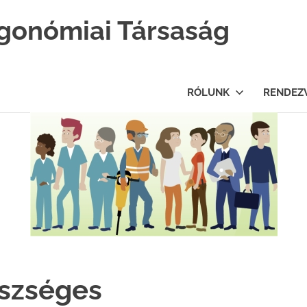
gonómiai Társaság
RÓLUNK
RENDEZ
észséges