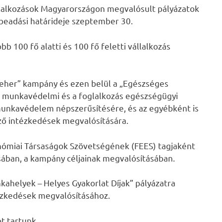
állalkozások Magyarországon megvalósult pályázatok
 beadási határideje szeptember 30.
bb 100 fő alatti és 100 fő feletti vállalkozás
eher” kampány és ezen belül a „Egészséges
a munkavédelmi és a foglalkozás egészségügyi
nkavédelem népszerűsítésére, és az egyébként is
 intézkedések megvalósítására.
nómiai Társaságok Szövetségének (FEES) tagjaként
sában, a kampány céljainak megvalósításában.
ahelyek – Helyes Gyakorlat Díjak” pályázatra
ézkedések megvalósításához.
t tartunk.