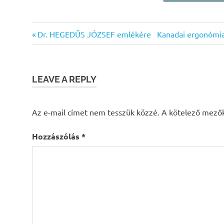
Ergonómiai
Previous
Next
Bejegyzés
Dr. HEGEDŰS JÓZSEF emlékére
Kanadai ergonómia
kockázatok
Post:
Post:
navigáció
munkavédelem
LEAVE A REPLY
Az e-mail címet nem tesszük közzé.
A kötelező mező
Hozzászólás
*