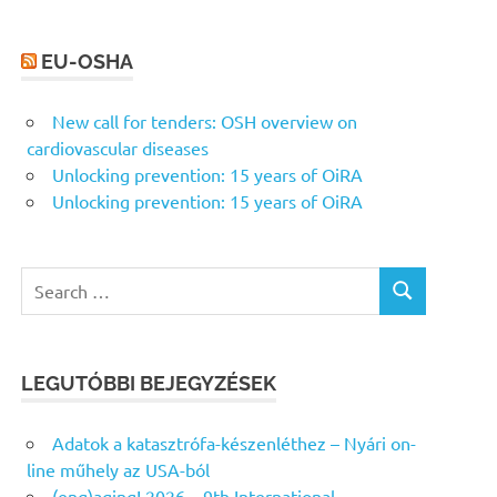
EU-OSHA
New call for tenders: OSH overview on
cardiovascular diseases
Unlocking prevention: 15 years of OiRA
Unlocking prevention: 15 years of OiRA
Search
SEARCH
for:
LEGUTÓBBI BEJEGYZÉSEK
Adatok a katasztrófa-készenléthez – Nyári on-
line műhely az USA-ból
(eng)aging! 2026 – 9th International