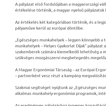
A pályázat első fordulójában a magyarországi v
értékelése történik, a magyar nyelvű pályázatok
Az értékelés két kategóriában történik, és a legjo
pályaműve kerül az európai döntőbe.
„Egészséges munkahelyek – legyen könnyebb a t
munkahelyek – Helyes Gyakorlat Díjak” pályázat 
szakemberek számára kiemelkedő lehetőség a mu
szükséges mozgásszervi megbetegedés megelőző
A Magyar Ergonómiai Társaság – az Európai Ergo
– partnerként vesz részt a kampány megvalósítá
Szakmai segítséget nyújtunk az „Egészséges munk
alkalmas munkahely-ergonómiai programok, int
Az eredményes pályázáshoz ingyenes konzultáció