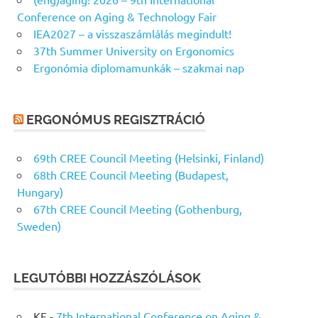
Conference on Aging & Technology Fair
IEA2027 – a visszaszámlálás megindult!
37th Summer University on Ergonomics
Ergonómia diplomamunkák – szakmai nap
ERGONÓMUS REGISZTRÁCIÓ
69th CREE Council Meeting (Helsinki, Finland)
68th CREE Council Meeting (Budapest,
Hungary)
67th CREE Council Meeting (Gothenburg,
Sweden)
LEGUTÓBBI HOZZÁSZÓLÁSOK
KF
-
7th International Conference on Aging &