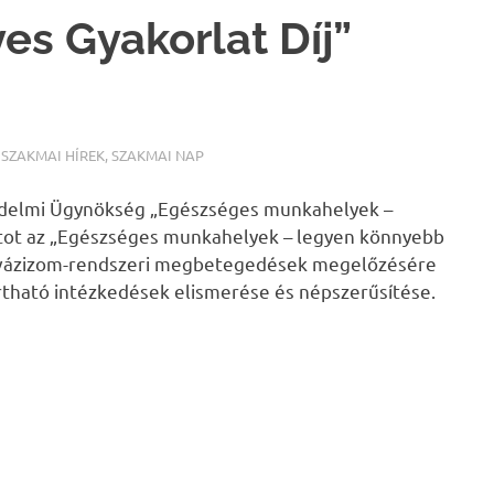
s Gyakorlat Díj”
,
SZAKMAI HÍREK
,
SZAKMAI NAP
édelmi Ügynökség „Egészséges munkahelyek –
zatot az „Egészséges munkahelyek – legyen könnyebb
i vázizom-rendszeri megbetegedések megelőzésére
rtható intézkedések elismerése és népszerűsítése.