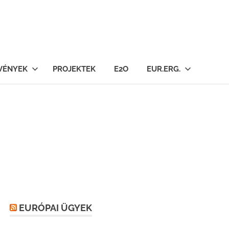
VÉNYEK
PROJEKTEK
E2O
EUR.ERG.
EURÓPAI ÜGYEK