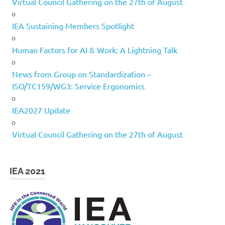
Virtual Council Gathering on the 27th of August
IEA Sustaining Members Spotlight
Human Factors for AI & Work: A Lightning Talk
News from Group on Standardization –
ISO/TC159/WG3: Service Ergonomics
IEA2027 Update
Virtual Council Gathering on the 27th of August
IEA 2021