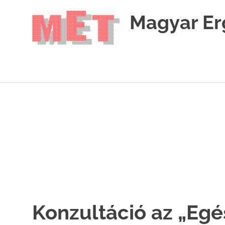
Skip
Magyar Er
to
content
MET
Konzultáció az „Eg