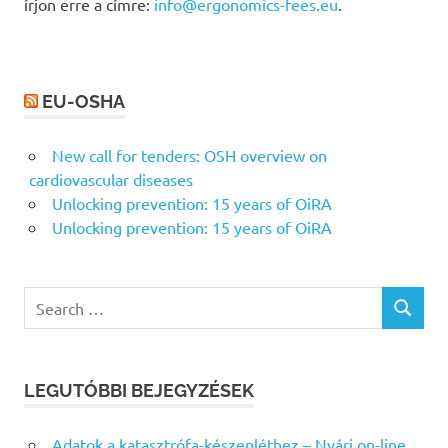
írjon erre a címre:
info@ergonomics-fees.eu
.
EU-OSHA
New call for tenders: OSH overview on
cardiovascular diseases
Unlocking prevention: 15 years of OiRA
Unlocking prevention: 15 years of OiRA
Search
SEARCH
for:
LEGUTÓBBI BEJEGYZÉSEK
Adatok a katasztrófa-készenléthez – Nyári on-line