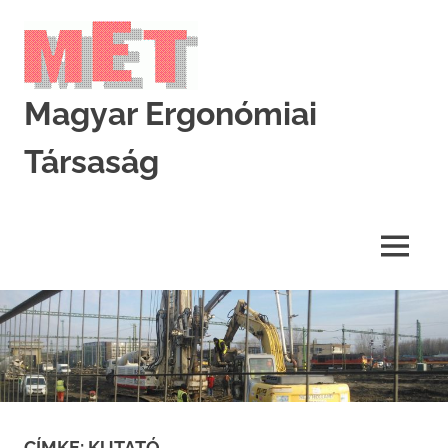
Skip
to
content
Magyar Ergonómiai
Társaság
MET
MENU
CÍMKE:
KUTATÓ