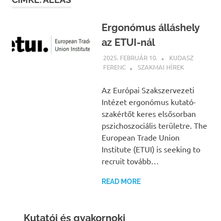
Ergonómus álláshely
az ETUI-nál
2025. FEBRUÁR 10.
KUDASZ
FERENC
SZAKMAI HÍREK
Az Európai Szakszervezeti
Intézet ergonómus kutató-
szakértőt keres elsősorban
pszichoszociális területre. The
European Trade Union
Institute (ETUI) is seeking to
recruit tovább…
READ MORE
Kutatói és gyakornoki