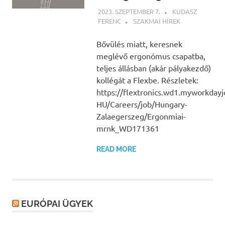
2023. SZEPTEMBER 7.
KUDASZ
FERENC
SZAKMAI HÍREK
Bővülés miatt, keresnek
meglévő ergonómus csapatba,
teljes állásban (akár pályakezdő)
kollégát a Flexbe. Részletek:
https://flextronics.wd1.myworkday
HU/Careers/job/Hungary-
Zalaegerszeg/Ergonmiai-
mrnk_WD171361
READ MORE
EURÓPAI ÜGYEK