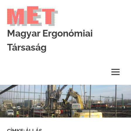
Skip
to
content
Magyar Ergonómiai
Társaság
MET
MENU
CÍMKE:
ÁLLÁS