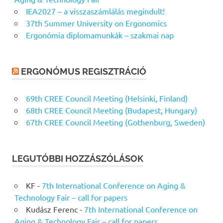
IEA2027 – a visszaszámlálás megindult!
37th Summer University on Ergonomics
Ergonómia diplomamunkák – szakmai nap
ERGONÓMUS REGISZTRÁCIÓ
69th CREE Council Meeting (Helsinki, Finland)
68th CREE Council Meeting (Budapest, Hungary)
67th CREE Council Meeting (Gothenburg, Sweden)
LEGUTÓBBI HOZZÁSZÓLÁSOK
KF
-
7th International Conference on Aging &
Technology Fair – call for papers
Kudász Ferenc
-
7th International Conference on
Aging & Technology Fair – call for papers