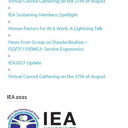
Virtual Council Gathering on the 27th of August
IEA Sustaining Members Spotlight
Human Factors for AI & Work: A Lightning Talk
News from Group on Standardization –
ISO/TC159/WG3: Service Ergonomics
IEA2027 Update
Virtual Council Gathering on the 27th of August
IEA 2021