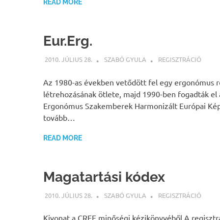
READ MORE
Eur.Erg.
2010. JÚLIUS 28.
SZABÓ GYULA
REGISZTRÁCIÓ
Az 1980-as években vetődött fel egy ergonómus r
létrehozásának ötlete, majd 1990-ben fogadták el 
Ergonómus Szakemberek Harmonizált Európai Kép
tovább…
READ MORE
Magatartási kódex
2010. JÚLIUS 28.
SZABÓ GYULA
REGISZTRÁCIÓ
Kivonat a CREE minőségi kézikönyvéből A regisztrá