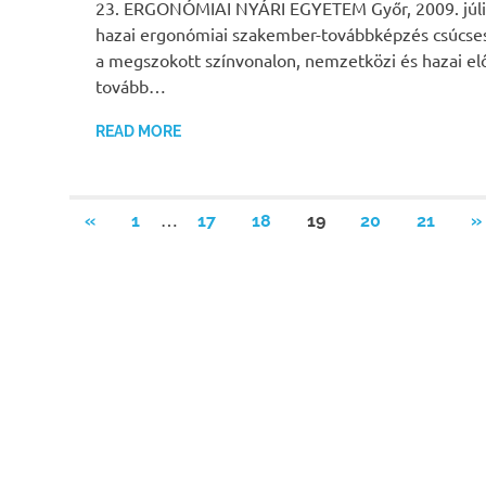
23. ERGONÓMIAI NYÁRI EGYETEM Győr, 2009. júliu
hazai ergonómiai szakember-továbbképzés csúcs
a megszokott színvonalon, nemzetközi és hazai e
tovább…
READ MORE
Bejegyzések
…
PREVIOUS
N
«
1
17
18
19
20
21
»
POSTS
P
lapozása