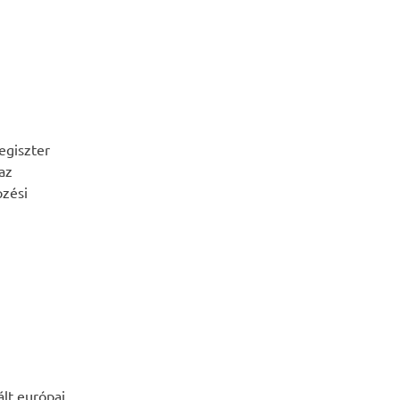
egiszter
az
zési
lt európai