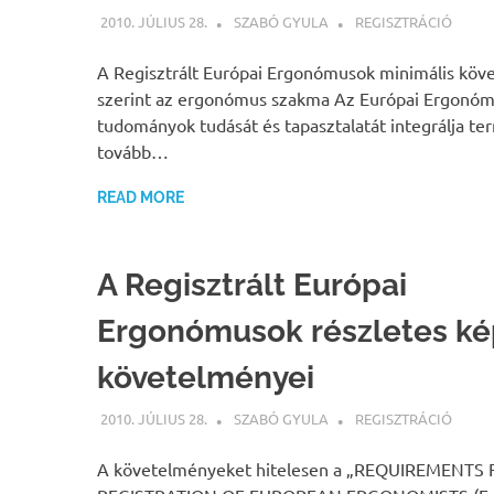
2010. JÚLIUS 28.
SZABÓ GYULA
REGISZTRÁCIÓ
A Regisztrált Európai Ergonómusok minimális köv
szerint az ergonómus szakma Az Európai Ergonó
tudományok tudását és tapasztalatát integrálja te
tovább…
READ MORE
A Regisztrált Európai
Ergonómusok részletes ké
követelményei
2010. JÚLIUS 28.
SZABÓ GYULA
REGISZTRÁCIÓ
A követelményeket hitelesen a „REQUIREMENTS