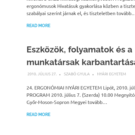
ergonómusok Hivatásuk gyakorlása közben a tiszt
szabályai szerint járnak el, és tiszteletben tovább
READ MORE
Eszközök, folyamatok és a
munkatársak karbantartás
2010. JÚLIUS 27.
SZABÓ GYULA
NYÁRI EGYETEM
24. ERGONÓMIAI NYÁRI EGYETEM Lipót, 2010. júli
PROGRAM 2010. július 7. (Szerda) 10.00 Megnyitó
Győr-Moson-Sopron Megyei tovább…
READ MORE