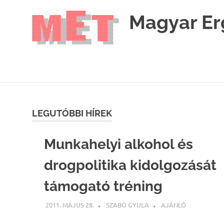
Skip
Magyar Er
to
content
MET
LEGUTÓBBI HÍREK
Munkahelyi alkohol és
drogpolitika kidolgozását
támogató tréning
2011. MÁJUS 28.
SZABÓ GYULA
AJÁNLÓ