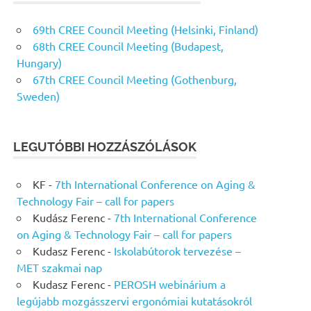
69th CREE Council Meeting (Helsinki, Finland)
68th CREE Council Meeting (Budapest,
Hungary)
67th CREE Council Meeting (Gothenburg,
Sweden)
LEGUTÓBBI HOZZÁSZÓLÁSOK
KF
-
7th International Conference on Aging &
Technology Fair – call for papers
Kudász Ferenc
-
7th International Conference
on Aging & Technology Fair – call for papers
Kudasz Ferenc
-
Iskolabútorok tervezése –
MET szakmai nap
Kudasz Ferenc
-
PEROSH webinárium a
legújabb mozgásszervi ergonómiai kutatásokról