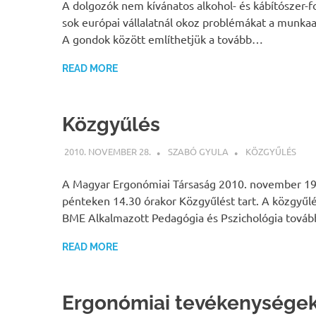
A dolgozók nem kívánatos alkohol- és kábítószer-f
sok európai vállalatnál okoz problémákat a munka
A gondok között említhetjük a tovább…
READ MORE
Közgyűlés
2010. NOVEMBER 28.
SZABÓ GYULA
KÖZGYŰLÉS
A Magyar Ergonómiai Társaság 2010. november 19
pénteken 14.30 órakor Közgyűlést tart. A közgyűlé
BME Alkalmazott Pedagógia és Pszichológia tová
READ MORE
Ergonómiai tevékenysége