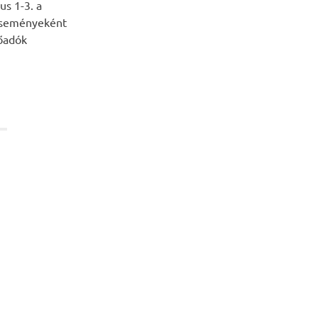
s 1-3. a
eseményeként
lőadók
EXT
OSTS