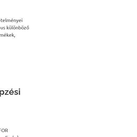
etelményei
mus különböző
rmékek,
pzési
 FOR