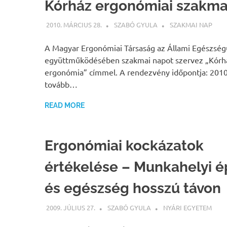
Kórház ergonómiai szakma
2010. MÁRCIUS 28.
SZABÓ GYULA
SZAKMAI NAP
A Magyar Ergonómiai Társaság az Állami Egészsé
együttműködésében szakmai napot szervez „Kórh
ergonómia” címmel. A rendezvény időpontja: 2010
tovább…
READ MORE
Ergonómiai kockázatok
értékelése – Munkahelyi 
és egészség hosszú távon
2009. JÚLIUS 27.
SZABÓ GYULA
NYÁRI EGYETEM