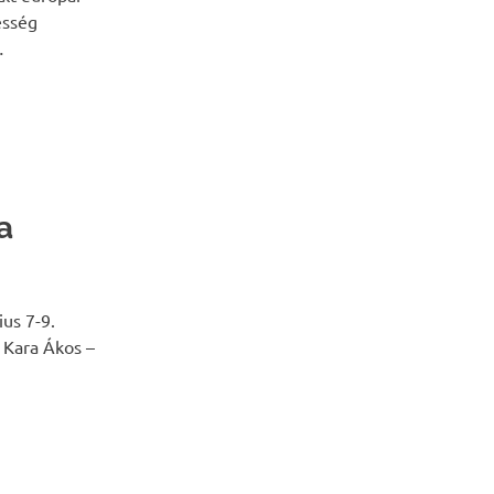
esség
…
a
us 7-9.
 Kara Ákos –