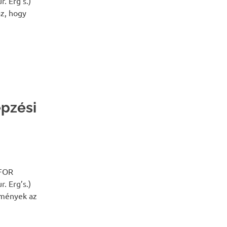
 Erg’s.)
z, hogy
pzési
 FOR
 Erg’s.)
lmények az