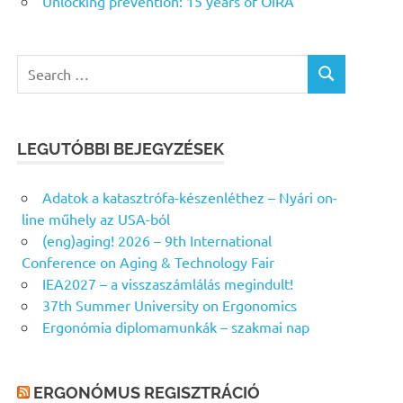
Unlocking prevention: 15 years of OiRA
Search
SEARCH
for:
LEGUTÓBBI BEJEGYZÉSEK
Adatok a katasztrófa-készenléthez – Nyári on-
line műhely az USA-ból
(eng)aging! 2026 – 9th International
Conference on Aging & Technology Fair
IEA2027 – a visszaszámlálás megindult!
37th Summer University on Ergonomics
Ergonómia diplomamunkák – szakmai nap
ERGONÓMUS REGISZTRÁCIÓ