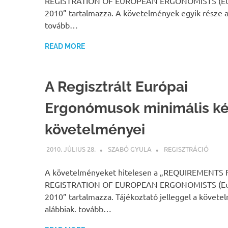
REGISTRATION OF EUROPEAN ERGONOMISTS (Eur.
2010” tartalmazza. A követelmények egyik része a
tovább…
READ MORE
A Regisztrált Európai
Ergonómusok minimális ké
követelményei
2010. JÚLIUS 28.
SZABÓ GYULA
REGISZTRÁCIÓ
A követelményeket hitelesen a „REQUIREMENTS
REGISTRATION OF EUROPEAN ERGONOMISTS (Eur.
2010” tartalmazza. Tájékoztató jelleggel a követe
alábbiak. tovább…