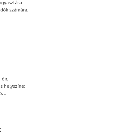
ogyasztása
adók számára.
-én,
s helyszíne:
bb…
k