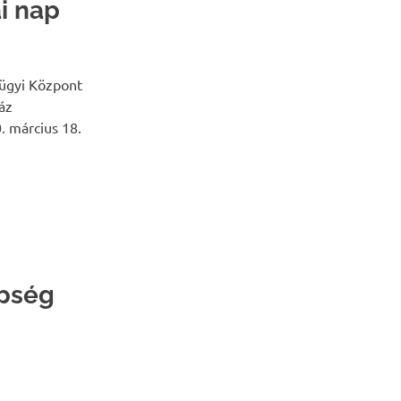
i nap
gügyi Központ
áz
. március 18.
épség