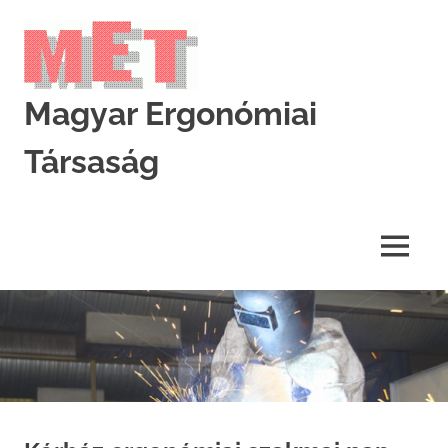
Skip
to
content
Magyar Ergonómiai
Társaság
MET
MENU