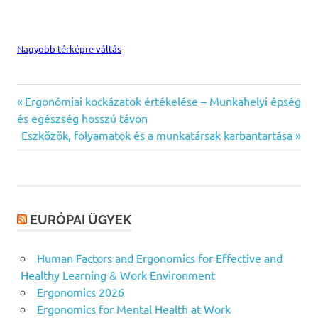
Nagyobb térképre váltás
Ergonómiai
Previous
Bejegyzés
Ergonómiai kockázatok értékelése – Munkahelyi épség
kockázatok
Post:
és egészség hosszú távon
navigáció
kognitív
Next
Eszközök, folyamatok és a munkatársak karbantartása
ergonómia
Post:
kórház
EURÓPAI ÜGYEK
Human Factors and Ergonomics for Effective and
Healthy Learning & Work Environment
Ergonomics 2026
Ergonomics for Mental Health at Work