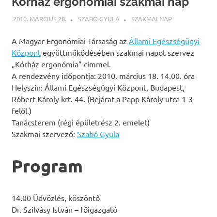
Kórház ergonómiai szakmai nap
2010. MÁRCIUS 28.
SZABÓ GYULA
SZAKMAI NAP
A Magyar Ergonómiai Társaság az
Állami Egészségügyi
Központ
együttműködésében szakmai napot szervez
„Kórház ergonómia” címmel.
A rendezvény időpontja: 2010. március 18. 14.00. óra
Helyszín: Állami Egészségügyi Központ, Budapest,
Róbert Károly krt. 44. (Bejárat a Papp Károly utca 1-3
felől.)
Tanácsterem (régi épületrész 2. emelet)
Szakmai szervező:
Szabó Gyula
Program
14.00 Üdvözlés, köszöntő
Dr. Szilvásy István – főigazgató