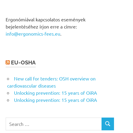
Ergonómiával kapcsolatos események
bejelentéséhez írjon erre a címre:
info@ergonomics-fees.eu
.
EU-OSHA
New call for tenders: OSH overview on
cardiovascular diseases
Unlocking prevention: 15 years of OiRA
Unlocking prevention: 15 years of OiRA
Search
SEARCH
for: