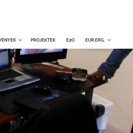
VÉNYEK
PROJEKTEK
E2O
EUR.ERG.