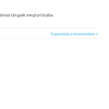
ómiai tárgyak megtartásába
Next
Ergonómia a tervezésben
Post: