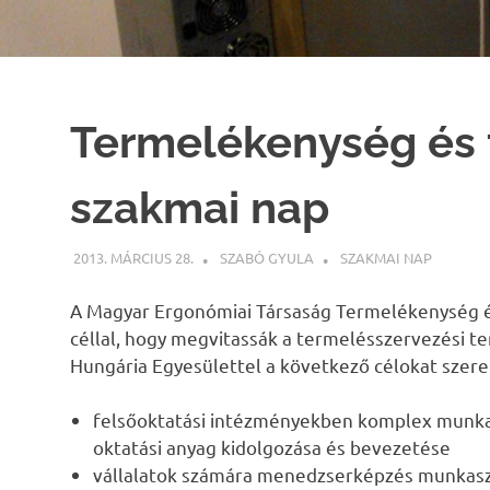
Termelékenység és 
szakmai nap
2013. MÁRCIUS 28.
SZABÓ GYULA
SZAKMAI NAP
A Magyar Ergonómiai Társaság Termelékenység és
céllal, hogy megvitassák a termelésszervezési 
Hungária Egyesülettel a következő célokat szere
felsőoktatási intézményekben komplex mun
oktatási anyag kidolgozása és bevezetése
vállalatok számára menedzserképzés munka