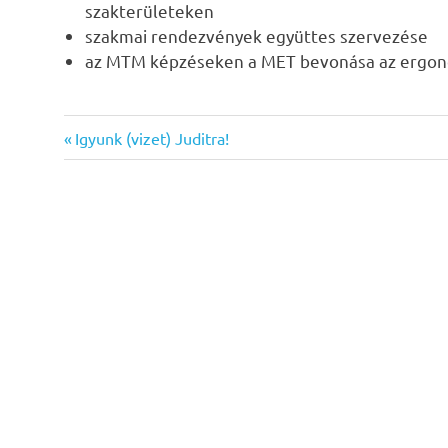
szakterületeken
szakmai rendezvények együttes szervezése
az MTM képzéseken a MET bevonása az ergon
mozdulatelemzés
Previous
Bejegyzés
Igyunk (vizet) Juditra!
oktatás
Post:
navigáció