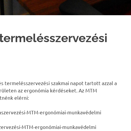
termelésszervezési
 termelésszervezési szakmai napot tartott azzal a
területen az ergonómia kérdéseket. Az MTM
tnénk elérni:
kaszervezési-MTM-ergonómiai-munkavédelmi
szervezési-MTM-ergonómiai-munkavédelmi