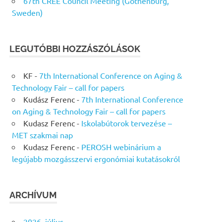
67th CREE Council Meeting (Gothenburg,
Sweden)
LEGUTÓBBI HOZZÁSZÓLÁSOK
KF
-
7th International Conference on Aging &
Technology Fair – call for papers
Kudász Ferenc
-
7th International Conference
on Aging & Technology Fair – call for papers
Kudasz Ferenc
-
Iskolabútorok tervezése –
MET szakmai nap
Kudasz Ferenc
-
PEROSH webinárium a
legújabb mozgásszervi ergonómiai kutatásokról
ARCHÍVUM
2026. július