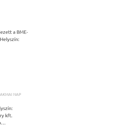
dezett a BME-
 Helyszín:
ZAKMAI NAP
yszín:
y kft.
bb…