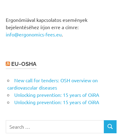
Ergonómiával kapcsolatos események
bejelentéséhez írjon erre a címre:
info@ergonomics-fees.eu
.
EU-OSHA
New call for tenders: OSH overview on
cardiovascular diseases
Unlocking prevention: 15 years of OiRA
Unlocking prevention: 15 years of OiRA
Search
SEARCH
for: