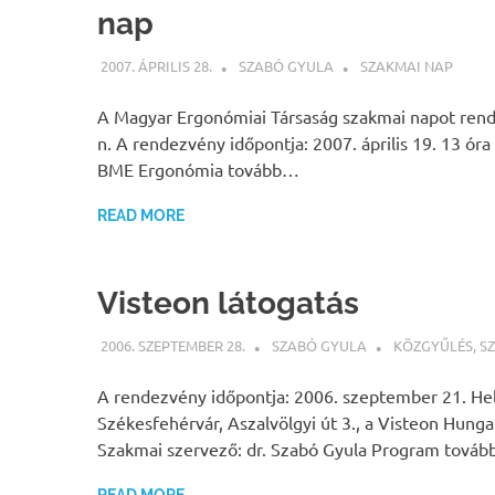
nap
2007. ÁPRILIS 28.
SZABÓ GYULA
SZAKMAI NAP
A Magyar Ergonómiai Társaság szakmai napot ren
n. A rendezvény időpontja: 2007. április 19. 13 óra
BME Ergonómia tovább…
READ MORE
Visteon látogatás
2006. SZEPTEMBER 28.
SZABÓ GYULA
KÖZGYŰLÉS
,
S
A rendezvény időpontja: 2006. szeptember 21. Hel
Székesfehérvár, Aszalvölgyi út 3., a Visteon Hungar
Szakmai szervező: dr. Szabó Gyula Program tová
READ MORE