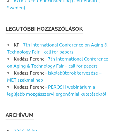
67th CREE Council Meeting (Gothenburg,
Sweden)
LEGUTÓBBI HOZZÁSZÓLÁSOK
KF
-
7th International Conference on Aging &
Technology Fair – call for papers
Kudász Ferenc
-
7th International Conference
on Aging & Technology Fair – call for papers
Kudasz Ferenc
-
Iskolabútorok tervezése –
MET szakmai nap
Kudasz Ferenc
-
PEROSH webinárium a
legújabb mozgásszervi ergonómiai kutatásokról
ARCHÍVUM
2026. július