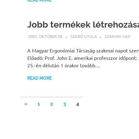
Jobb termékek létrehozás
2005. OKTÓBER 28.
SZABÓ GYULA
SZAKMAI NAP
A Magyar Ergonómiai Társaság szakmai napot szer
Előadó: Prof. John E. amerikai professzor időpont
25.-én délután 1 órakor tovább…
READ MORE
Bejegyzések
PREVIOUS
«
1
2
3
4
POSTS
lapozása